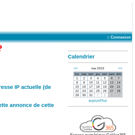
:: Connexion
?
Calendrier
<<
>>
mai 2023
lun
mar
mer
jeu
ven
sam
dim
1
2
3
4
5
6
7
8
9
10
11
12
13
14
resse IP actuelle (de
15
16
17
18
19
20
21
22
23
24
25
26
27
28
29
30
31
1
2
3
4
aujourd'hui
ette annonce de cette
Espace numérique Galilee365