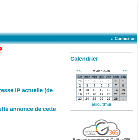
:: Connexion
?
Calendrier
<<
>>
février 2026
lun
mar
mer
jeu
ven
sam
dim
26
27
28
29
30
31
1
2
3
4
5
6
7
8
resse IP actuelle (de
9
10
11
12
13
14
15
16
17
18
19
20
21
22
23
24
25
26
27
28
1
aujourd'hui
ette annonce de cette
Espace numérique Galilee365