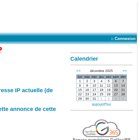
:: Connexion
?
Calendrier
<<
>>
décembre 2025
lun
mar
mer
jeu
ven
sam
dim
1
2
3
4
5
6
7
8
9
10
11
12
13
14
resse IP actuelle (de
15
16
17
18
19
20
21
22
23
24
25
26
27
28
29
30
31
1
2
3
4
aujourd'hui
ette annonce de cette
Espace numérique Galilee365